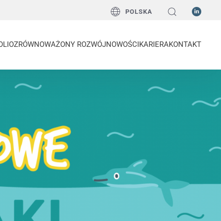
POLSKA
OLIO
ZRÓWNOWAŻONY ROZWÓJ
NOWOŚCI
KARIERA
KONTAKT