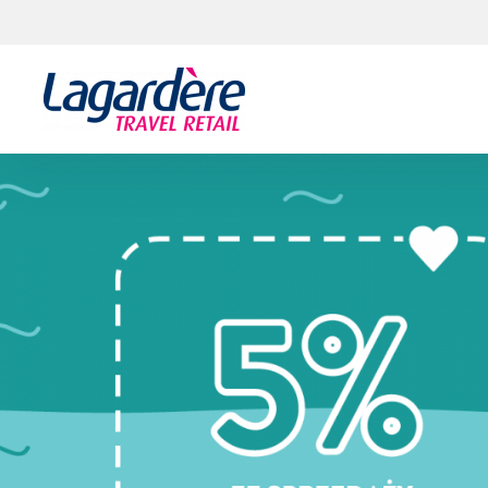
Skocz do treści
Skocz do stopki