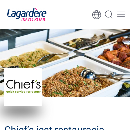
Skocz do treści
Skocz do stopki
Chief’s jest restauracją