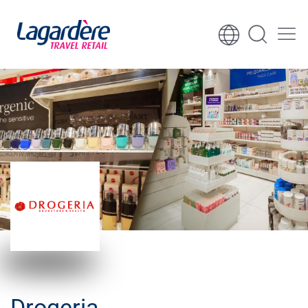
Skocz do treści
Skocz do stopki
Drogeria