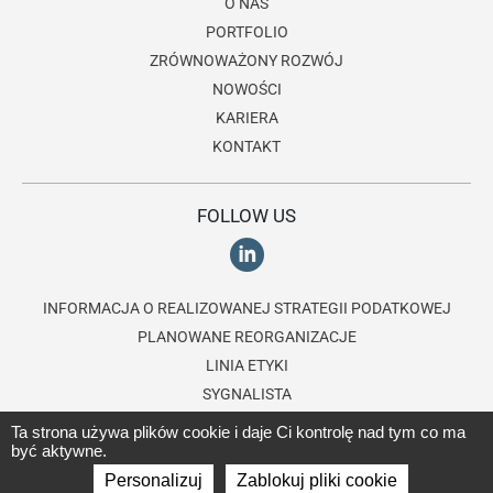
O NAS
PORTFOLIO
ZRÓWNOWAŻONY ROZWÓJ
NOWOŚCI
KARIERA
KONTAKT
FOLLOW US
INFORMACJA O REALIZOWANEJ STRATEGII PODATKOWEJ
PLANOWANE REORGANIZACJE
LINIA ETYKI
SYGNALISTA
Ta strona używa plików cookie i daje Ci kontrolę nad tym co ma
być aktywne.
© 2026 Lagardère Travel Retail, część
grupy Lagardère
- Wszystkie
Personalizuj
Zablokuj pliki cookie
prawa zastrzeżone -
Regulamin
-
Cookie