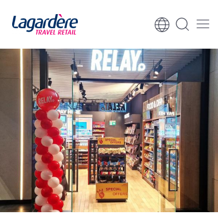
Skocz do treści
Skocz do stopki