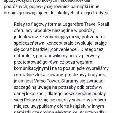
spożywczych, tytoniowych i akcesoriów dla
podróżnych, pojawiły się również pamiątki i inne
drobiazgi nawiązujące do lokalnych atrakcji i tradycji.
Relay to flagowy format Lagardère Travel Retail
oferujący produkty niezbędne w podróży,
jednak wraz ze zmieniającymi się potrzebami
społeczeństwa, koncept stale ewoluuje, stając
się coraz bardziej „convenience”. Dlatego też,
naturalnie, postanowiliśmy po raz pierwszy
przetestować go również poza węzłami
komunikacyjnymi i na to posunięcie wybraliśmy
centralnie zlokalizowany, prestiżowy budynek,
jakim jest Varso Tower. Staramy się zwracać
szczególną uwagę na potrzeby odbiorców w
danej lokalizacji, dlatego poszczególne punkty
sieci Relay różnią się między sobą – w jednym
miejscu uwypuklamy ofertę książek, w innym
pamiątki czy drobną elektronikę. W przypadku