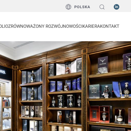
POLSKA
OLIO
ZRÓWNOWAŻONY ROZWÓJ
NOWOŚCI
KARIERA
KONTAKT