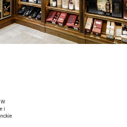
. W
e i
anckie