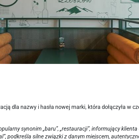
iracją dla nazwy i hasła nowej marki, która dołączyła w c
pularny synonim „baru”, „restauracji”, informujący klient
al”, podkreśla silne związki z danym miejscem, autentyczn