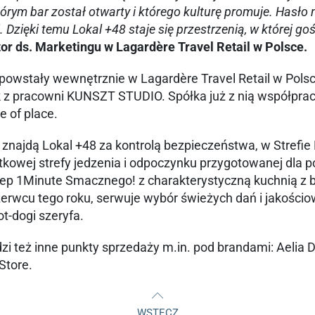
którym bar został otwarty i którego kulturę promuje. Hasł
Dzięki temu Lokal +48 staje się przestrzenią, w której go
r ds. Marketingu w Lagardère Travel Retail w Polsce.
owstały wewnętrznie w Lagardère Travel Retail w Polsce.
z pracowni KUNSZT STUDIO. Spółka już z nią współpraco
e of place.
a znajdą Lokal +48 za kontrolą bezpieczeństwa, w Stref
kowej strefy jedzenia i odpoczynku przygotowanej dla po
lep 1Minute Smacznego! z charakterystyczną kuchnią z b
zerwcu tego roku, serwuje wybór świeżych dań i jakości
hot-dogi szeryfa.
zi też inne punkty sprzedaży m.in. pod brandami: Aelia D
Store.
WSTECZ