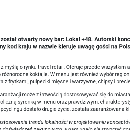
ostał otwarty nowy bar: Lokal +48. Autorski konc
czny kod kraju w nazwie kieruje uwagę gości na Po
 myślą o rynku travel retail. Oferuje przede wszystkim 
 różnorodne koktajle. W menu jest również wybór regiona
z frytkami, pulpeciki mięsne i warzywne, chipsy i precle
nżacji może z łatwością dostosowywać się do miasta i
mboliczną syrenką w menu oraz prawdziwym, charaktery
upcyclingu dostało drugie życie, została zaaranżowana k
stosowania trendu lokalności w projektowaniu konceptów 
ch doświadczeń zakupowych, a nam udało się stworzyć goś