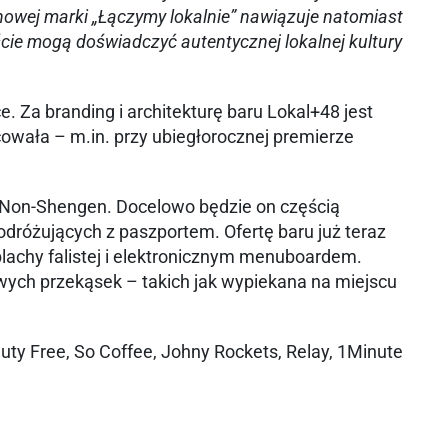
o nowej marki „Łączymy lokalnie” nawiązuje natomiast
ście mogą doświadczyć autentycznej lokalnej kultury
 Za branding i architekturę baru Lokal+48 jest
wała – m.in. przy ubiegłorocznej premierze
ie Non-Shengen. Docelowo będzie on częścią
dróżujących z paszportem. Ofertę baru już teraz
lachy falistej i elektronicznym menuboardem.
owych przekąsek – takich jak wypiekana na miejscu
uty Free, So Coffee, Johny Rockets, Relay, 1Minute