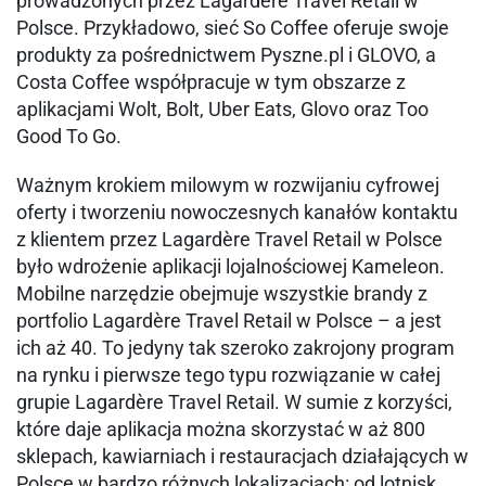
prowadzonych przez Lagardère Travel Retail w
Polsce. Przykładowo, sieć So Coffee oferuje swoje
produkty za pośrednictwem Pyszne.pl i GLOVO, a
Costa Coffee współpracuje w tym obszarze z
aplikacjami Wolt, Bolt, Uber Eats, Glovo oraz Too
Good To Go.
Ważnym krokiem milowym w rozwijaniu cyfrowej
oferty i tworzeniu nowoczesnych kanałów kontaktu
z klientem przez Lagardère Travel Retail w Polsce
było wdrożenie aplikacji lojalnościowej Kameleon.
Mobilne narzędzie obejmuje wszystkie brandy z
portfolio Lagardère Travel Retail w Polsce – a jest
ich aż 40. To jedyny tak szeroko zakrojony program
na rynku i pierwsze tego typu rozwiązanie w całej
grupie Lagardère Travel Retail. W sumie z korzyści,
które daje aplikacja można skorzystać w aż 800
sklepach, kawiarniach i restauracjach działających w
Polsce w bardzo różnych lokalizacjach: od lotnisk,