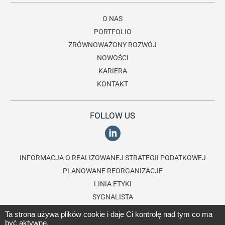
O NAS
PORTFOLIO
ZRÓWNOWAŻONY ROZWÓJ
NOWOŚCI
KARIERA
KONTAKT
FOLLOW US
INFORMACJA O REALIZOWANEJ STRATEGII PODATKOWEJ
PLANOWANE REORGANIZACJE
LINIA ETYKI
SYGNALISTA
Ta strona używa plików cookie i daje Ci kontrolę nad tym co ma
być aktywne.
© 2026 Lagardère Travel Retail, część
grupy Lagardère
- Wszystkie