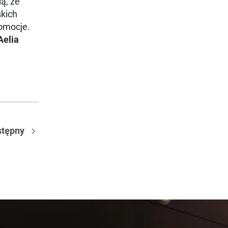
ą, że
skich
romocje.
Aelia
tępny