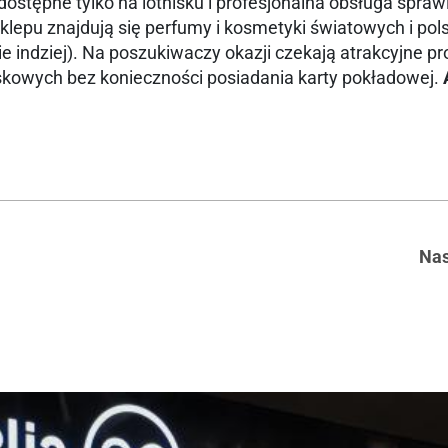
tępne tylko na lotnisku i profesjonalna obsługa sprawi
lepu znajdują się perfumy i kosmetyki światowych i pol
 indziej). Na poszukiwaczy okazji czekają atrakcyjne p
skowych bez konieczności posiadania karty pokładowej.
Nas