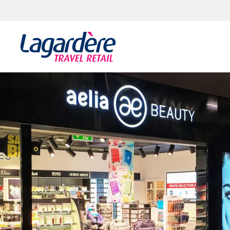
Skocz do treści
Skocz do stopki