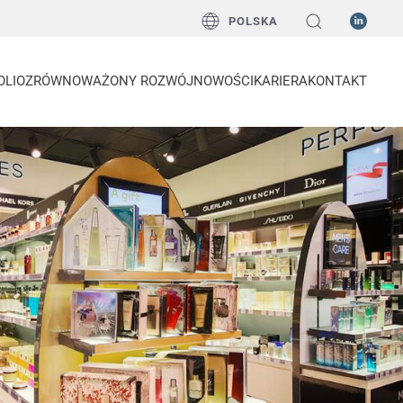
POLSKA
OLIO
ZRÓWNOWAŻONY ROZWÓJ
NOWOŚCI
KARIERA
KONTAKT