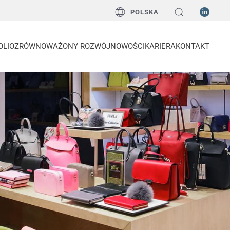
POLSKA
OLIO
ZRÓWNOWAŻONY ROZWÓJ
NOWOŚCI
KARIERA
KONTAKT